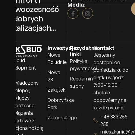
Media:
nowoczesność
w dobrych
lokalizacjach...
Inwestycje
Przydatne
Kontakt
linki
Nowe
Jesteśmy
Wiksbud
Polityka
Południe
dostępni od
Development
prywatności
poniedziałku do
Nowa
to
piątku w godz.
Regulamin
23
doświadczony
7:00–15:00 i
strony
Zakątek
deweloper,
chętnie
który łączy
Dobrzyńska
odpowiemy na
nowoczesne
Park
każde pytanie.
rozwiązania
+48 883 255
Żeromskiego
projektowe z
255
funkcjonalnością
mieszkania@wi