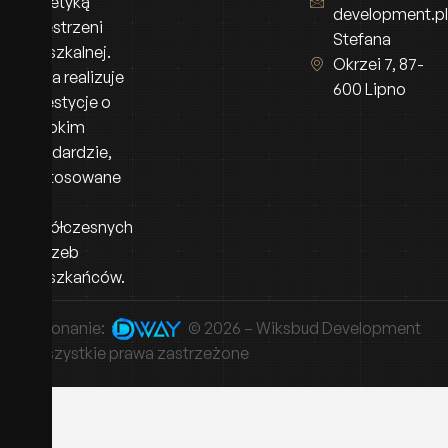
i estetyką
development.pl
przestrzeni
Stefana
mieszkalnej.
Okrzei 7, 87-
Firma realizuje
600 Lipno
inwestycje o
wysokim
standardzie,
dostosowane
do
współczesnych
potrzeb
mieszkańców.
Wykonanie:
© 2026 – Wiksbud Development
– Wszystkie prawa zastrzeżone